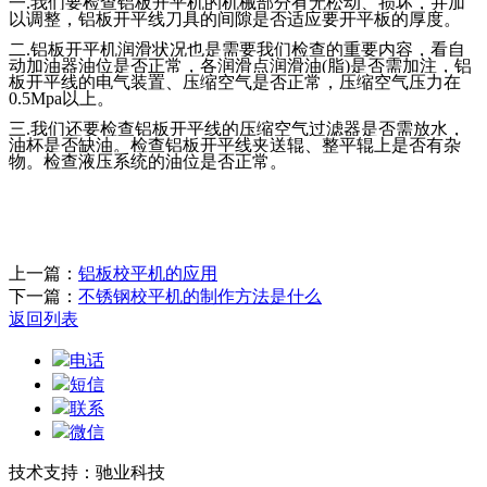
一
.
我们要检查铝板开平机的机械部分有无松动、损坏，并加
以调整，铝板开平线刀具的间隙是否适应要开平板的厚度。
二
.
铝板开平机润滑状况也是需要我们检查的重要内容，看自
动加油器油位是否正常，各润滑点润滑油
(
脂
)
是否需加注，铝
板开平线的电气装置、压缩空气是否正常，压缩空气压力在
0.5Mpa
以上。
三
.
我们还要检查铝板开平线的压缩空气过滤器是否需放水，
油杯是否缺油。检查铝板开平线夹送辊、整平辊上是否有杂
物。检查液压系统的油位是否正常。
上一篇：
铝板校平机的应用
下一篇：
不锈钢校平机的制作方法是什么
返回列表
电话
短信
联系
微信
技术支持：驰业科技