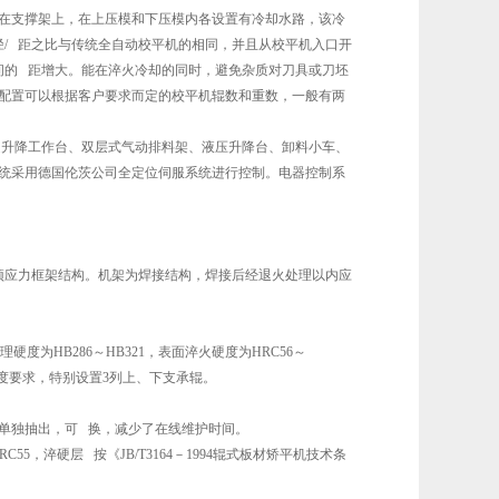
在支撑架上，在上压模和下压模内各设置有冷却水路，该冷
/ 距之比与传统全自动校平机的相同，并且从校平机入口开
间的 距增大。能在淬火冷却的同时，避免杂质对刀具或刀坯
配置可以根据客户要求而定的校平机辊数和重数，一般有两
送升降工作台、双层式气动排料架、液压升降台、卸料小车、
统采用德国伦茨公司全定位伺服系统进行控制。电器控制系
预应力框架结构。机架为焊接结构，焊接后经退火处理以内应
度为HB286～HB321，表面淬火硬度为HRC56～
的刚度要求，特别设置3列上、下支承辊。
单独抽出，可 换，减少了在线维护时间。
C55，淬硬层 按《JB/T3164－1994辊式板材矫平机技术条