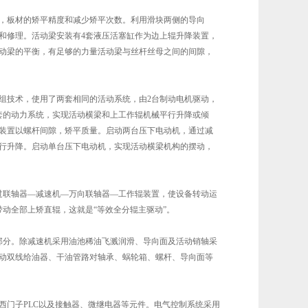
，板材的矫平精度和减少矫平次数。利用滑块两侧的导向
和修理。活动梁安装有4套液压活塞缸作为边上辊升降装置，
动梁的平衡，有足够的力量活动梁与丝杆丝母之间的间隙，
组技术，使用了两套相同的活动系统，由2台制动电机驱动，
1套的动力系统，实现活动横梁和上工作辊机械平行升降或倾
装置以螺杆间隙，矫平质量。启动两台压下电动机，通过减
行升降。启动单台压下电动机，实现活动横梁机构的摆动，
过联轴器—减速机—万向联轴器—工作辊装置，使设备转动运
动全部上矫直辊，这就是“等效全分辊主驱动”。
部分。除减速机采用油池稀油飞溅润滑、导向面及活动销轴采
动双线给油器、干油管路对轴承、蜗轮箱、螺杆、导向面等
西门子PLC以及接触器、微继电器等元件。电气控制系统采用