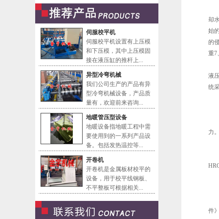
却
始
伺服校平机
伺服校平机设置有上压模
的
和下压模，其中上压模固
重7
接在液压缸的推杆上...
异型冷弯机械
液
我们公司生产的产品有异
统采
型冷弯机械设备，产品质
量有，欢迎前来咨询...
地暖管压型设备
地暖设备指地暖工程中需
力
要使用到的一系列产品设
备。包括发热温控等...
开卷机
HR
开卷机是金属板材校平的
设备，用于校平线钢板、
不平整板可根据相关...
件