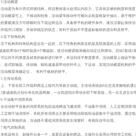
3.活动横梁
活动梁为单片闭式焊接结构，焊后整体退火处理以内应力，它具有足够的刚度和强度
，活动横梁可上、下移动和转角，活动梁等移动件可横向从机架框架中抽出，易于维护
生的重载液压力可静载时压下或边矫边压，具备矫平机的硬件条件。液压活塞缸保持活
工作辊开口增加，并保持稳定的状态，有利于原始不平度超标板材的进出料及矫平。
4.压下转角机构
压下机构和转角机构是合在一起的，压下转角机构装在机架及联接梁的上部，采用成
台减速机带动4个蜗杆副及4个螺旋副，使活动横梁能准确自动定位和摆动。启动2套或
，可以对不同厚度及材质的板材进行矫平，并达到佳平整度要求。活动横梁上端设平衡
器、齿式联轴器、传动轴、蜗轮减速器带动丝杆作上、下运动，实现活动横梁机构的平
使活动横梁准确定位， 有利于板材的矫平。
5.主传动系统
上、下排全部工作辊和两边上辊均为等效主动辊。主传动系统由9台交流变频电机通
。2套减速机分别分布在机器两侧，一台四进四出带动全部下矫直辊，另一台五进五出带
6.干油集中润滑系统
全自动校平设备的润滑系统包括油池稀油飞溅润滑、干油集中润滑、人工定期润滑3
人工定期干油润滑外，本机所有润滑点主要采用电动双线给油器集中干油润滑。通过电
个润滑点单独供油，当油路不通或润滑系统发生堵塞时，有相应信号出现。
7.电气控制系统
本机设有主、副操作台各一个，放置在设备的两边。主操作台采用台湾研华工控机、