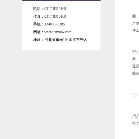
电话：
0317-8316168
面
传真：
0317-8316168
产
手机：
13403375285
使
网址：
www.jinyulw.com
地址：河北省东光104国道东光区
2
斜
速
能
行
用
每