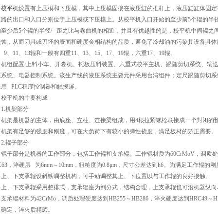
校平机
设置有上压模和下压模，其中上压模固接在液压缸的推杆上，液压缸缸体固定
水路的出口和入口分别位于上压模或下压模上。从校平机入口开始的至少前5个辊的半径
的至少后5个辊的半径/ 距之比与卷曲机的相近，并且有优越性的是，校平机中间辊之
侵蚀，从而刀具或刀坯的表面和硬度金相结构的品质，避免了冷却油的污染其设备具体
、9、11、13辊和一般有四重11、13、15、17、19辊，六重17、19辊。
机组配置:上料小车、开卷机、托板压料装置、六重式校平主机、跟随剪切系统、输
压系统、电器控制系统。该生产线的液压系统主要元件采用台湾组件；定尺跟随剪切系
用 PLC程序控制器和触摸屏。
校平机的主要构成
1.机架部分
机架是机器的主体，由底座、立柱、连接梁组成，用4根拉紧螺栓联接成一个封闭的
。机架有足够的强度和刚度，可在大负荷下有较小的弹性挠度，满足板材的矫正需要。
2.辊子部分
辊子部分是机器的工作部分，包括工作辊和支承辊。工作辊材质为60CrMoV，调质处理硬
C63，淬硬层 为6mm～10mm，粗糙度为0.8μm，尺寸公差达到h6。为满足工作辊
上、下支承辊设斜铁调整机构，可手动调整其上、下位置以与工作辊的良好接触。
上、下支承辊采用整排式，支承辊座为剖分式，结构合理，上支承辊也可沿机器纵向
支承辊材料为42CrMo，调质处理硬度达到HB255～HB286，淬火硬度达到HRC49～HR
》确定，淬火后精磨。